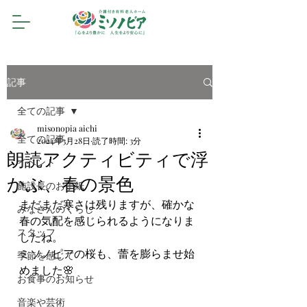
記事
全ての記事
misonopia aichi
全ての記事
2024年3月28日
読了時間: 3分
朗読アクティビティで浮
イベント
かぶ、春の景色
施設長のお手紙
まだまだ寒さは残りますが、確かな
みなさんのくらし
春の気配を感じられるようになりま
スタッフ
したね。
ミソノピアの桜も、蕾を膨らませ始
季節を感じて
めました🌸
お食事のお知らせ
音楽や芸術