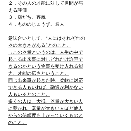
２，
その人の才能に対して世間が与
える評価
３，
顔だち、容貌
４，
もののじょうず。名人
意味合いとして、“人にはそれぞれの
器の大きさがある”とのこと。
→この器量というのは、人生の中で
起こる出来事に対しどれだけ許容で
きるのかという物事を受け入れる能
力、才能の広さということ。
同じ出来事が起きた時、柔軟に対応
できる人もいれば、融通が利かない
人もいるとのこと。
多くの人は、大抵、器量が大きい人
に惹かれ、器量が大きい人ほど他人
からの信頼度も上がっていくものと
のこと。