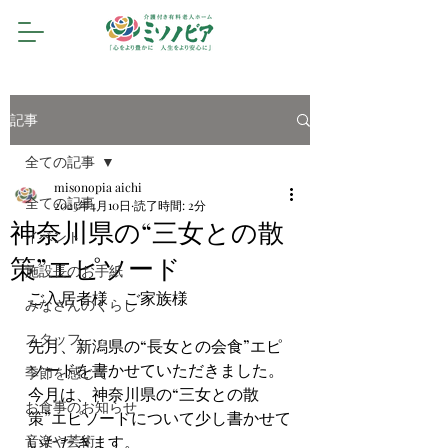
記事
全ての記事
misonopia aichi
全ての記事
2023年4月10日
読了時間: 2分
神奈川県の“三女との散
イベント
策”エピソード
施設長のお手紙
ご入居者様　ご家族様　
みなさんのくらし
スタッフ
先月、新潟県の“長女との会食”エピ
ソードを書かせていただきました。
季節を感じて
今月は、神奈川県の“三女との散
お食事のお知らせ
策”エピソードについて少し書かせて
音楽や芸術
いただきます。