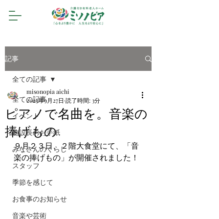
記事
全ての記事
misonopia aichi
全ての記事
2023年9月27日
読了時間: 3分
ピアノで名曲を。音楽の
イベント
捧げもの
施設長のお手紙
９月２３日、２階大食堂にて、「音
みなさんのくらし
楽の捧げもの」が開催されました！
スタッフ
季節を感じて
お食事のお知らせ
音楽や芸術