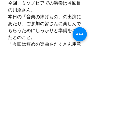
今回、ミソノピアでの演奏は４回目
の川添さん。
本日の「音楽の捧げもの」の出演に
あたり、ご参加の皆さんに楽しんで
もらうためにしっかりと準備をされ
たとのこと。
「今回は短めの楽曲をたくさん用意
しました。長い曲をじっくり聴いて
もらうよりもテンポ良く楽しんでい
ただけるように曲を選びました！」
川添さん、本日はご出演いただき、
ありがとうございました！
今後もミソノピアでは、ご入居者様
が楽しみ、癒されるようなイベント
を提供させていただきます！お楽し
みに...
ミソノピア
愛知
瀬戸
老人ホーム
ピアノ
音楽や芸術