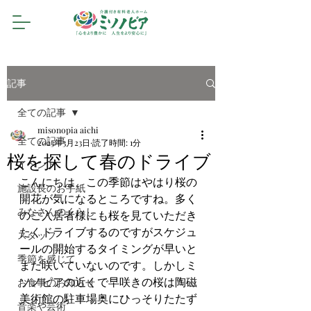
記事
全ての記事
misonopia aichi
全ての記事
2023年3月23日
読了時間: 1分
桜を探して春のドライブ
イベント
こんにちは、この季節はやはり桜の
施設長のお手紙
開花が気になるところですね。多く
みなさんのくらし
のご入居者様にも桜を見ていただき
たくドライブするのですがスケジュ
スタッフ
ールの開始するタイミングが早いと
季節を感じて
まだ咲いていないのです。しかしミ
ソノピアの近くで早咲きの桜は陶磁
お食事のお知らせ
美術館の駐車場奥にひっそりたたず
音楽や芸術