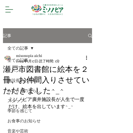
記事
全ての記事
misonopia aichi
全ての記事
2024年1月17日
読了時間: 1分
瀬戸市図書館に絵本を２
イベント
冊、お仲間入りさせてい
施設長のお手紙
ただきました^_^
みなさんのくらし
ミソノピア廣井施設長が人生で一度
スタッフ
だけ、絵本を出しています^_^
季節を感じて
お食事のお知らせ
音楽や芸術