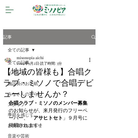
記事
全ての記事
misonopia aichi
全ての記事
2024年9月2日
読了時間: 3分
【地域の皆様も】合唱ク
イベント
ラブ・ミソノで合唱デビ
施設長のお手紙
ューしませんか？
みなさんのくらし
合唱クラブ・ミソノのメンバー募集
スタッフ
のお知らせが、来月発行のフリーペ
季節を感じて
ーパー、「
アサヒトセト
」９月号に
掲載されます！
お食事のお知らせ
音楽や芸術