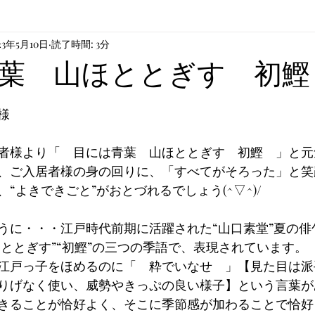
23年5月10日
読了時間: 3分
や芸術
葉 山ほととぎす 初鰹
様　
者様より「　目には青葉　山ほととぎす　初鰹　」と元
、ご入居者様の身の回りに、「すべてがそろった」と笑
“よきできごと”がおとづれるでしょう(^▽^)/
うに・・・江戸時代前期に活躍された“山口素堂”夏の俳
ほととぎす”“初鰹”の三つの季語で、表現されています。
江戸っ子をほめるのに「　粋でいなせ　」【見た目は派
りげなく使い、威勢やきっぷの良い様子】という言葉が
きることが恰好よく、そこに季節感が加わることで恰好