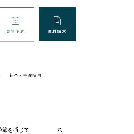
資料請求
見学予約
報
新卒・中途採用
パート採用
ブログ
施設概要
季節を感じて