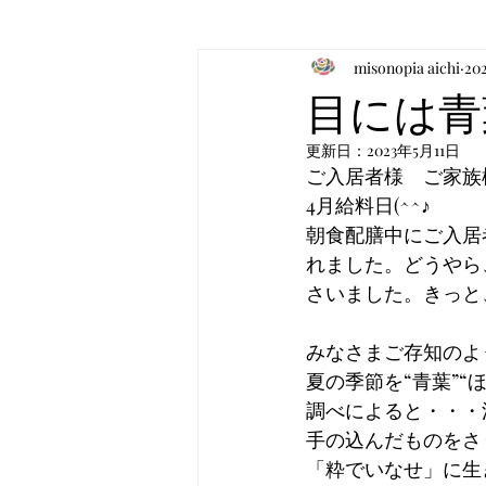
misonopia aichi
20
お食事のお知らせ
音楽
目には青
更新日：
2023年5月11日
ご入居者様　ご家族
4月給料日(^^♪　
朝食配膳中にご入居
れました。どうやら
さいました。きっと、
みなさまご存知のよ
夏の季節を“青葉”“
調べによると・・・
手の込んだものをさ
「粋でいなせ」に生