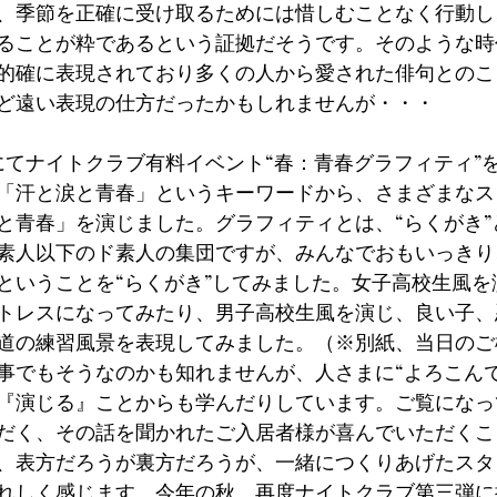
、季節を正確に受け取るためには惜しむことなく行動し
ることが粋であるという証拠だそうです。そのような時
的確に表現されており多くの人から愛された俳句とのこ
ど遠い表現の仕方だったかもしれませんが・・・
にてナイトクラブ有料イベント“春：青春グラフィティ”
「汗と涙と青春」というキーワードから、さまざまなス
と青春」を演じました。グラフィティとは、“らくがき”
素人以下のド素人の集団ですが、みんなでおもいっきり
ということを“らくがき”してみました。女子高校生風を
トレスになってみたり、男子高校生風を演じ、良い子、
道の練習風景を表現してみました。（※別紙、当日のご
事でもそうなのかも知れませんが、人さまに“よろこんで
『演じる』ことからも学んだりしています。ご覧になっ
だく、その話を聞かれたご入居者様が喜んでいただくこ
、表方だろうが裏方だろうが、一緒につくりあげたスタ
れしく感じます。今年の秋、再度ナイトクラブ第三弾に