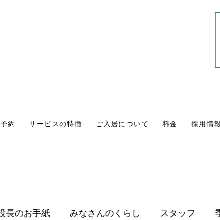
0561-84-1171
10:00〜18:00
​（年中無休・通話無料）
学予約
サービスの特徴
ご入居について
料金
採用情
設長のお手紙
みなさんのくらし
スタッフ