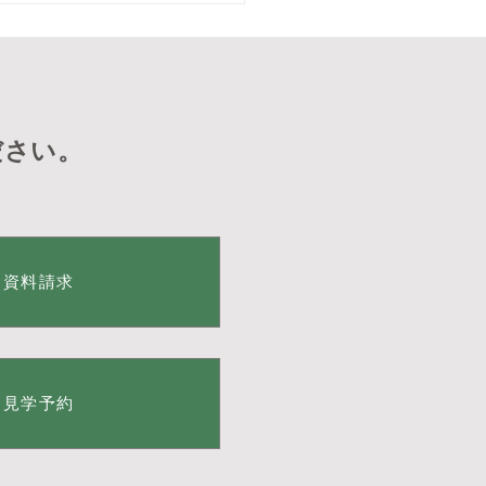
二弾‼️ ボッチャ交
^_^
ださい。
資料請求
見学予約