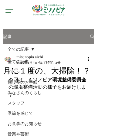
記事
全ての記事
misonopia aichi
全ての記事
2023年2月3日
読了時間: 2分
月に１度の、大掃除！？
イベント
今回は、ミソノピア
環境整備委員会
施設長のお手紙
の環境整備活動の様子をお届けしま
みなさんのくらし
す!
スタッフ
季節を感じて
お食事のお知らせ
音楽や芸術