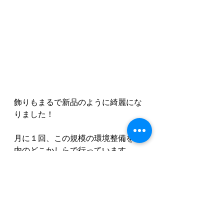
飾りもまるで新品のように綺麗にな
りました！
月に１回、この規模の環境整備を館
内のどこかしらで行っています。
まるで毎月大掃除をしているようで
す。これは館内、ピカピカになりま
すね！