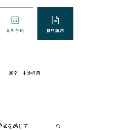
資料請求
見学予約
報
新卒・中途採用
パート採用
ブログ
施設概要
季節を感じて