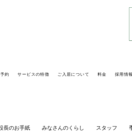
0561-84-1171
10:00〜18:00
​（年中無休・通話無料）
学予約
サービスの特徴
ご入居について
料金
採用情
設長のお手紙
みなさんのくらし
スタッフ