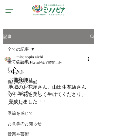
記事
全ての記事
misonopia aichi
全ての記事
2024年2月23日
読了時間: 1分
『心』
イベント
お雛様飾り。
施設長のお手紙
地域のお花屋さん、山田生花店さん
みなさんのくらし
が、生花を美しく生けてくださり、
完成しました！！
スタッフ
季節を感じて
お食事のお知らせ
音楽や芸術