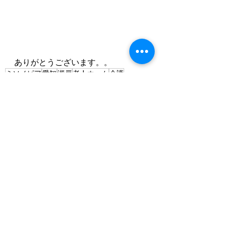
ありがとうございます。。
ミソノピア
愛知
瀬戸
老人ホーム
介護
季節を感じて
みなさんのくらし
最新記事
すべて表示