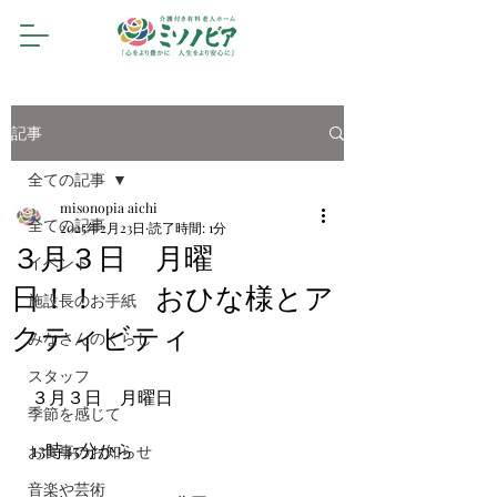
記事
全ての記事
misonopia aichi
全ての記事
2025年2月23日
読了時間: 1分
３月３日 月曜
イベント
日！！ おひな様とア
施設長のお手紙
クティビティ
みなさんのくらし
スタッフ
３月３日　月曜日
季節を感じて
13時45分から
お食事のお知らせ
音楽や芸術