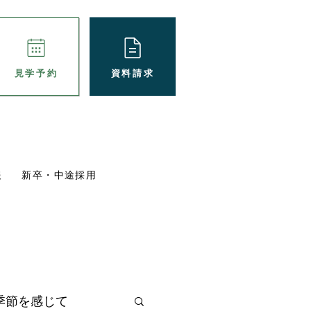
資料請求
見学予約
報
新卒・中途採用
パート採用
ブログ
施設概要
季節を感じて