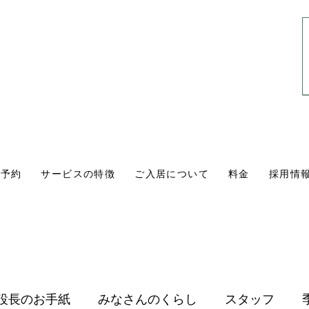
0561-84-1171
10:00〜18:00
​（年中無休・通話無料）
学予約
サービスの特徴
ご入居について
料金
採用情
設長のお手紙
みなさんのくらし
スタッフ