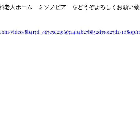
料老人ホーム　ミソノピア　をどうぞよろしくお願い致
ic.com/video/8b417d_867e5e21966744b4b27b852d359127d2/1080p/