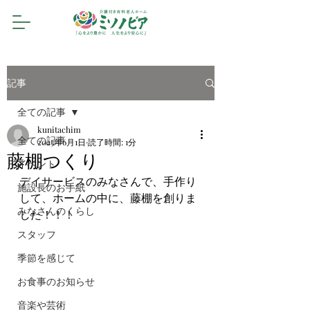
記事
全ての記事
kunitachim
全ての記事
2023年6月1日
読了時間: 1分
藤棚つくり
イベント
デイサービスのみなさんで、手作り
施設長のお手紙
して、ホームの中に、藤棚を創りま
みなさんのくらし
した！！！
スタッフ
季節を感じて
お食事のお知らせ
音楽や芸術