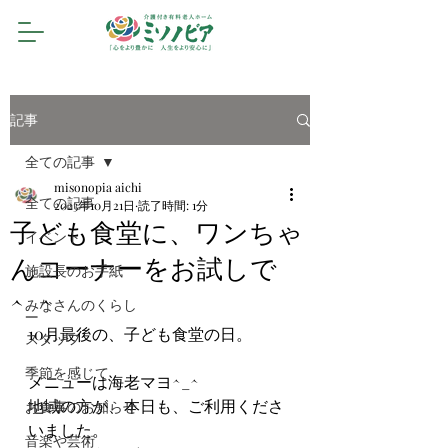
記事
全ての記事
misonopia aichi
全ての記事
2023年10月21日
読了時間: 1分
子ども食堂に、ワンちゃ
イベント
んコーナーをお試しで
施設長のお手紙
^_^
みなさんのくらし
10月最後の、子ども食堂の日。
スタッフ
季節を感じて
メニューは海老マヨ^_^
地域の方が、本日も、ご利用くださ
お食事のお知らせ
いました。
音楽や芸術