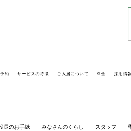
0561-84-1171
10:00〜18:00
​（年中無休・通話無料）
学予約
サービスの特徴
ご入居について
料金
採用情
設長のお手紙
みなさんのくらし
スタッフ