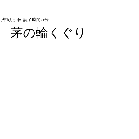
23年6月30日
読了時間: 1分
や芸術
 茅の輪くぐり