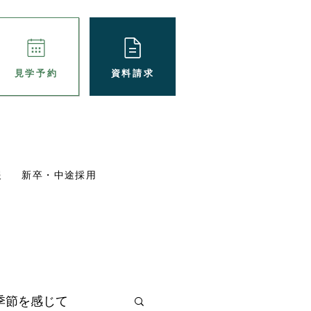
資料請求
見学予約
報
新卒・中途採用
パート採用
ブログ
施設概要
季節を感じて