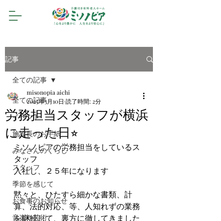
記事
全ての記事
misonopia aichi
全ての記事
2025年3月10日
読了時間: 2分
労務担当スタッフが横浜
イベント
に走った日⭐︎
施設長のお手紙
ミソノピアの労務担当をしているス
みなさんのくらし
タッフ
スタッフ
入社し、２５年になります
季節を感じて
黙々と、ひたすら細かな書類、計
お食事のお知らせ
算、法的対応、等、人知れずの業務
音楽や芸術
を継続して、裏方に徹してきました