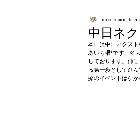
misonopia aichi
20
お食事のお知らせ
音楽
中日ネク
本日は中日ネクスト
あいち7階です。名
しております。伸こ
る第一歩として進ん
療のイベントはなか