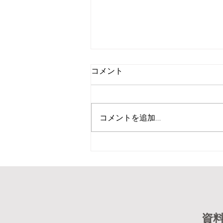
コメント
コメントを追加…
７月１９日 ミソノピアシネ
マのお知らせ^_^
資