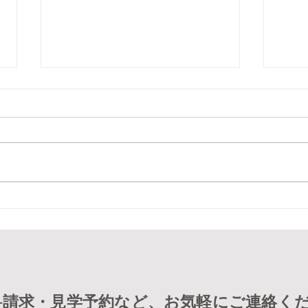
夏の男 石原裕次郎が！
七夕
馳せ
料請求・見学予約など、お気軽にご連絡く