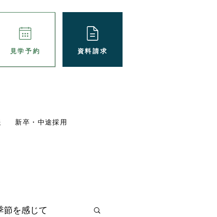
資料請求
見学予約
報
新卒・中途採用
パート採用
ブログ
施設概要
季節を感じて