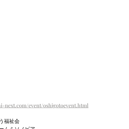
hi-next.com/event/oshigotoevent.html
う福祉会
ームミソノピア