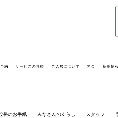
0561-84-1171
10:00〜18:00
​（年中無休・通話無料）
学予約
サービスの特徴
ご入居について
料金
採用情
設長のお手紙
みなさんのくらし
スタッフ