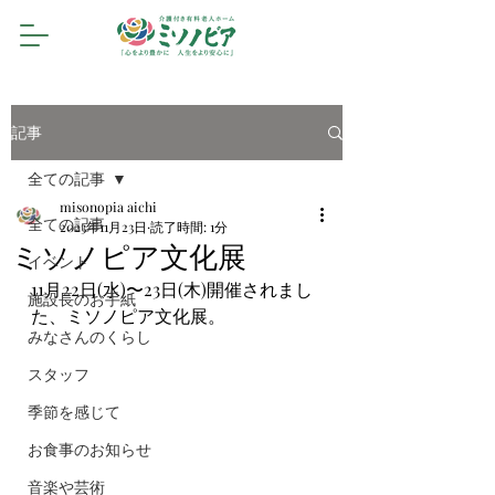
記事
全ての記事
misonopia aichi
全ての記事
2023年11月23日
読了時間: 1分
ミソノピア文化展
イベント
11月22日(水)〜23日(木)開催されまし
施設長のお手紙
た、ミソノピア文化展。
みなさんのくらし
スタッフ
季節を感じて
お食事のお知らせ
音楽や芸術