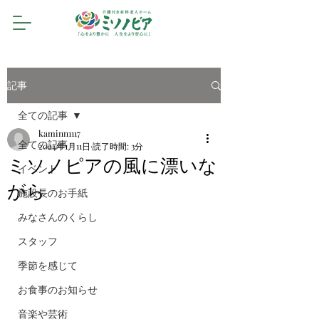
記事
全ての記事
kaminn1117
全ての記事
2024年1月11日
読了時間: 3分
ミソノピアの風に漂いな
イベント
がら
施設長のお手紙
みなさんのくらし
スタッフ
季節を感じて
お食事のお知らせ
音楽や芸術