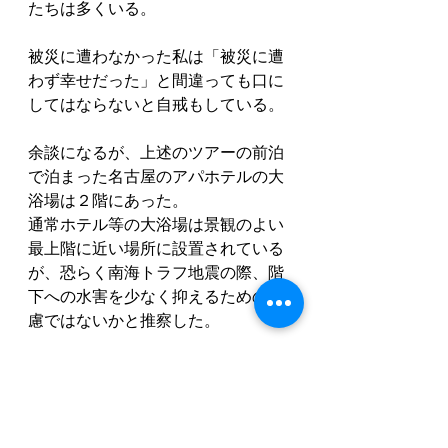
たちは多くいる。
被災に遭わなかった私は「被災に遭
わず幸せだった」と間違っても口に
してはならないと自戒もしている。
余談になるが、上述のツアーの前泊
で泊まった名古屋のアパホテルの大
浴場は２階にあった。
通常ホテル等の大浴場は景観のよい
最上階に近い場所に設置されている
が、恐らく南海トラフ地震の際、階
下への水害を少なく抑えるための配
慮ではないかと推察した。
私が「ミソノピア」に入居したこと
の理由に、「南海トラフ地震」の被
害の薄い地理に建ち、しかも建物が
しっかりしていることにあった。