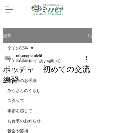
記事
全ての記事
misonopia aichi
全ての記事
2023年8月12日
読了時間: 2分
ボッチャ 初めての交流
イベント
練習
施設長のお手紙
みなさんのくらし
スタッフ
季節を感じて
お食事のお知らせ
音楽や芸術