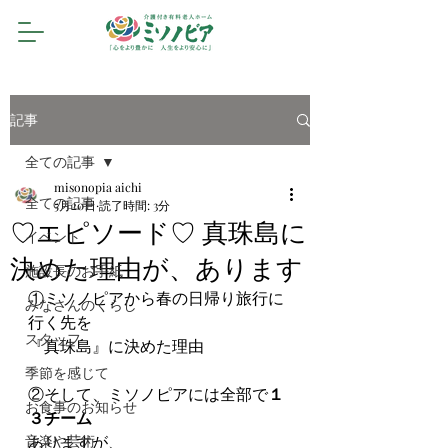
記事
全ての記事
misonopia aichi
全ての記事
5月20日
読了時間: 3分
♡エピソード♡ 真珠島に
イベント
決めた理由が、あります
施設長のお手紙
①ミソノピアから春の日帰り旅行に
みなさんのくらし
行く先を
スタッフ
『真珠島』に決めた理由
季節を感じて
②そして、ミソノピアには全部で
１
お食事のお知らせ
３チーム
音楽や芸術
ありますが、