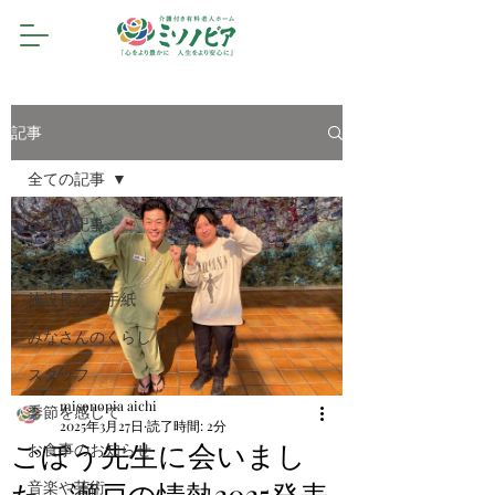
記事
全ての記事
全ての記事
イベント
施設長のお手紙
みなさんのくらし
スタッフ
misonopia aichi
季節を感じて
2025年3月27日
読了時間: 2分
ごぼう先生に会いまし
お食事のお知らせ
た。瀬戸の情熱2025発表
音楽や芸術