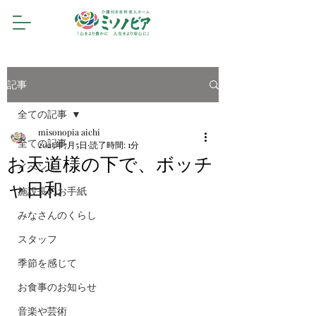
記事
全ての記事
misonopia aichi
全ての記事
2023年7月5日
読了時間: 1分
お天道様の下で、ボッチ
イベント
ャ日和
施設長のお手紙
みなさんのくらし
スタッフ
季節を感じて
お食事のお知らせ
音楽や芸術